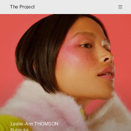
The Project
Leslie-Ann THOMSON
Publicité